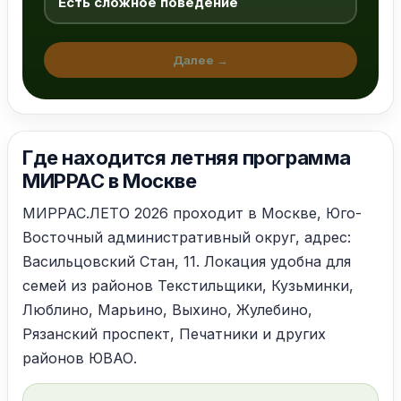
Есть сложное поведение
Далее →
Где находится летняя программа
МИРРАС в Москве
Ждем вас в нашем
МИРРАС.ЛЕТО 2026 проходит в Москве, Юго-
Восточный административный округ, адрес:
центре
Васильцовский Стан, 11. Локация удобна для
семей из районов Текстильщики, Кузьминки,
Москва, Васильцовский Стан, 11
Люблино, Марьино, Выхино, Жулебино,
метро: «Текстильщики»
Рязанский проспект, Печатники и других
+7 (903) 538-88-38
районов ЮВАО.
пн-пт с 09:00 до 20:00 сб-вс:
09:00 до 17:00