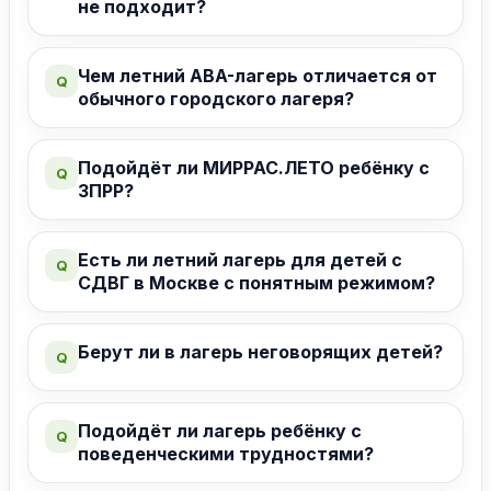
не подходит?
Стоимость
Франшиза
Чем летний ABA-лагерь отличается от
Q
Сведения об образовательной организации
обычного городского лагеря?
Политика конфиденциальности
Автономная Некоммерческой Организации
Подойдёт ли МИРРАС.ЛЕТО ребёнку с
Q
Центр Дополнительного Образования И Развития
ЗПРР?
«МИРРАС»
ОГРН1267700091878 ИНН 9721263789
Есть ли летний лагерь для детей с
Q
СДВГ в Москве с понятным режимом?
Берут ли в лагерь неговорящих детей?
Q
Подойдёт ли лагерь ребёнку с
Q
поведенческими трудностями?