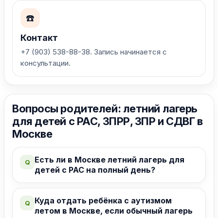
☎️
Контакт
+7 (903) 538-88-38. Запись начинается с
консультации.
Москва, Васильцовский Стан, 11
+7 (903) 538-88-38
Telegram-канал
Вопросы родителей: летний лагерь
для детей с РАС, ЗПРР, ЗПР и СДВГ в
Наши занятия:
Москве
ABA терапия для малышей
Группы подготовки к школе
Комплексные группы для детей
Есть ли в Москве летний лагерь для
Q
Логопед-дефектолог для детей
детей с РАС на полный день?
Нейропсихолог для детей
Сенсорная интеграция для детей
Куда отдать ребёнка с аутизмом
Навигация
Q
летом в Москве, если обычный лагерь
О компании