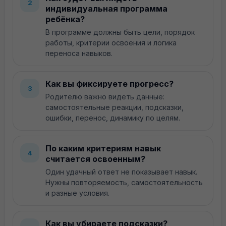
2
индивидуальная программа
О компании
ребёнка?
Стоимость
В программе должны быть цели, порядок
Франшиза
работы, критерии освоения и логика
переноса навыков.
Сведения об образовательной организации
Политика конфиденциальности
Как вы фиксируете прогресс?
3
Автономная Некоммерческой Организации
Родителю важно видеть данные:
Центр Дополнительного Образования И Развития
«МИРРАС»
самостоятельные реакции, подсказки,
ОГРН1267700091878 ИНН 9721263789
ошибки, перенос, динамику по целям.
По каким критериям навык
4
считается освоенным?
Один удачный ответ не показывает навык.
Нужны повторяемость, самостоятельность
и разные условия.
Как вы убираете подсказки?