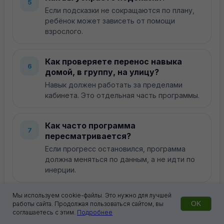
5
Если подсказки не сокращаются по плану,
ребёнок может зависеть от помощи
взрослого.
Как проверяете перенос навыка
6
домой, в группу, на улицу?
Навык должен работать за пределами
кабинета. Это отдельная часть программы.
Как часто программа
7
пересматривается?
Если прогресс остановился, программа
должна меняться по данным, а не идти по
инерции.
Мы используем cookie-файлы. Это нужно для лучшей
Красный флаг
OK
работы сайта. Продолжая пользоваться сайтом, вы
соглашаетесь с этим.
Подробнее
Если на эти вопросы отвечают общими