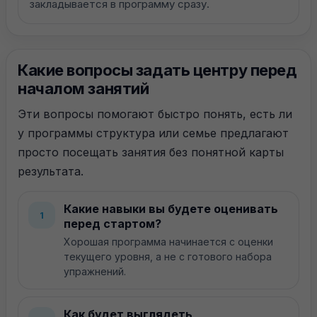
закладывается в программу сразу.
Какие вопросы задать центру перед
началом занятий
Эти вопросы помогают быстро понять, есть ли
Москва, Васильцовский Стан, 11
у программы структура или семье предлагают
+7 (903) 538-88-38
просто посещать занятия без понятной карты
Telegram-канал
результата.
Наши занятия:
Какие навыки вы будете оценивать
1
ABA терапия для малышей
перед стартом?
Группы подготовки к школе
Хорошая программа начинается с оценки
Комплексные группы для детей
текущего уровня, а не с готового набора
Логопед-дефектолог для детей
Нейропсихолог для детей
упражнений.
Сенсорная интеграция для детей
Как будет выглядеть
Навигация