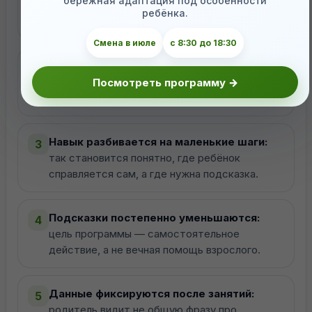
бережная адаптация под особенности
инструкций, поведение, игра, бытовые
ребёнка.
действия, перенос.
Смена в июле
с 8:30 до 18:30
Выбираются конкретные цели:
просьба,
2
инструкция, имитация, ожидание,
Посмотреть программу →
переключение, социальное действие.
Навык разбивается на маленькие шаги:
3
так становится понятно, где ребёнок
справляется сам, а где нужна подсказка.
Подсказки постепенно уменьшаются:
4
цель программы — самостоятельное
действие, а не вечная помощь взрослого.
Данные фиксируются после занятий:
5
родитель видит не общую фразу про