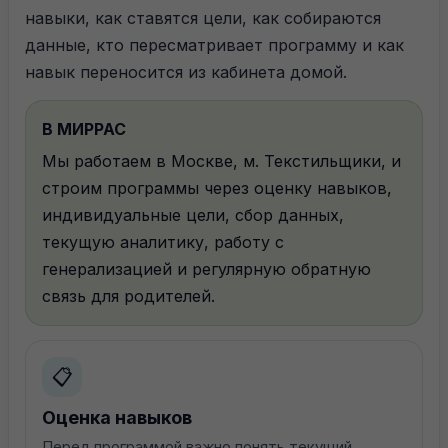
навыки, как ставятся цели, как собираются
данные, кто пересматривает программу и как
навык переносится из кабинета домой.
В МИРРАС
Мы работаем в Москве, м. Текстильщики, и
строим программы через оценку навыков,
индивидуальные цели, сбор данных,
текущую аналитику, работу с
Ждем вас в нашем
генерализацией и регулярную обратную
связь для родителей.
центре
Москва, Васильцовский Стан, 11
📋
метро: «Текстильщики»
Оценка навыков
+7 (903) 538-88-38
Перед программой важно понять текущий