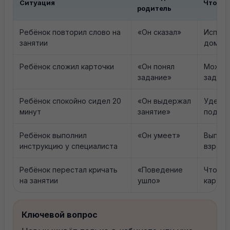
Ситуация
Что ва
родитель
Ребёнок повторил слово на
«Он сказал»
Исполь
занятии
дома
Ребёнок сложил карточки
«Он понял
Может 
задание»
задани
Ребёнок спокойно сидел 20
«Он выдержал
Удержи
минут
занятие»
подска
Ребёнок выполнил
«Он умеет»
Выполн
инструкцию у специалиста
взрос
Ребёнок перестал кричать
«Поведение
Что ст
на занятии
ушло»
карточ
Ключевой вопрос